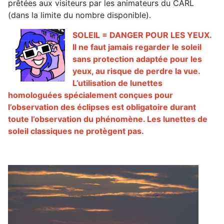
prêtées aux visiteurs par les animateurs du CARL
(dans la limite du nombre disponible).
SOLEIL = DANGER POUR LES YEUX.
Il ne faut jamais regarder le soleil
sans protection adaptée pour les
yeux, au risque de perdre la vue.
L’utilisation de lunettes
homologuées spécialement conçues pour
l’observation des éclipses est obligatoire durant
toute l’observation du phénomène. Les lunettes de
soleil classiques ne protègent pas.